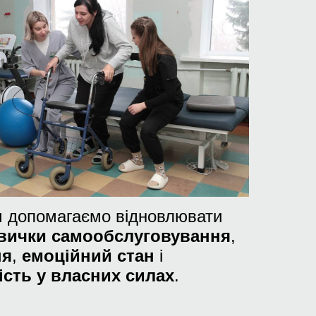
 допомагаємо відновлювати
вички самообслуговування
,
ня
,
емоційний стан
і
ість у власних силах
.