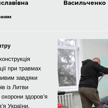
иславівна
Васильченко
енням
нтру
конструкція
ції при травмах
ливим завдяки
ів із Литви
ії охорони здоров’я
’я України.