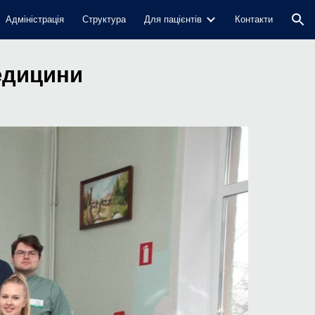
Адміністрація
Структура
Для пацiєнтiв
Контакти
ion
медицини