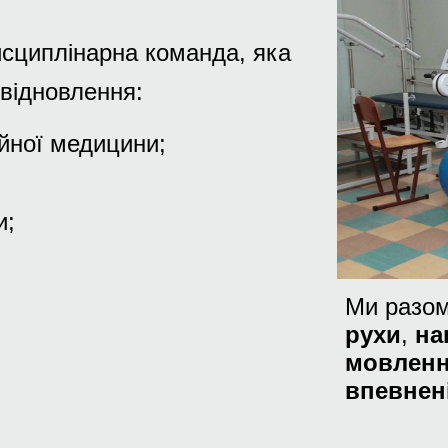
сциплінарна команда, яка
відновлення:
ійної медицини;
и;
Ми разом
рухи
,
на
мовлен
впевнен