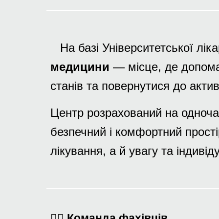
На базі Університетської лі
медицини
— місце, де допома
станів та повернутися до актив
Центр розрахований на одноча
безпечний і комфортний прості
лікування, а й увагу та індивід
👩‍⚕️ Команда фахівців