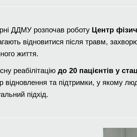
карні ДДМУ розпочав роботу
Центр фізич
гають відновитися після травм, захвор
ного життя.
сну реабілітацію
до 20 пацієнтів у ста
р відновлення та підтримки, у якому л
уальний підхід.