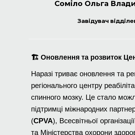
Соміло Ольга Влад
З
авідувач відділ
🏗️ Оновлення та розвиток Це
Наразі триває оновлення та ре
регіонального центру реабіліта
спинного мозку. Це стало мож
підтримці міжнародних партнер
(
CPVA
), Всесвітньої організац
та Міністерства охорони здоров