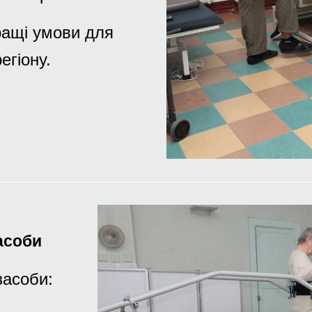
ращі умови для
егіону.
асоби
засоби: