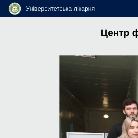
Університетська лікарня
Sk
Центр ф